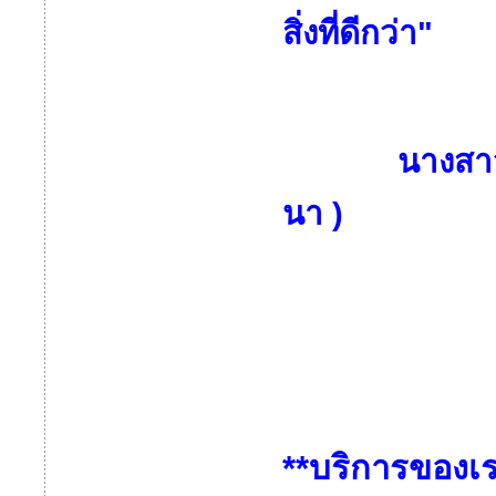
สิ่งที่ดีกว่า"
ด้วย
นางสาวอักษร
นา )
กรรมก
**บริการของเ